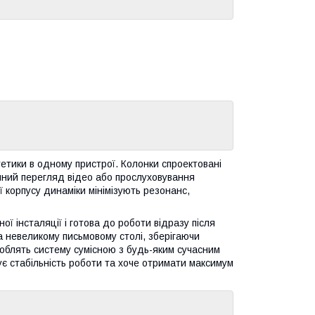
етики в одному пристрої. Колонки спроектовані
йний перегляд відео або прослуховування
 корпусу динаміки мінімізують резонанс,
ї інсталяції і готова до роботи відразу після
а невеликому письмовому столі, зберігаючи
облять систему сумісною з будь-яким сучасним
ує стабільність роботи та хоче отримати максимум