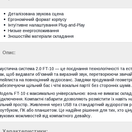
Деталізована звукова сцена
Ергономічний формат корпусу
Інтуїтивне налаштування Plug-and-Play
Низьке енергоспоживання
Зношостійкі матеріали складання
Опис:
кустична система 2.0 FT-10 — це поєднання технологічності та ест
ак, щоб видавати об'ємний та виразний звук, перетворюючи звича
лейлиста на повноцінний аудіосеанс. Завдяки продуманій геометрії
абезпечуючи щільний бас і чіткі вокальні партії без сторонніх шумів.
одель FT-10 є максимально універсальною: вона не вимагає складно
ідключення. Компактні габарити дозволяють розмістити їх навіть н
ільний простір. Живлення через USB та стандартний аудіороз'єм р
оутбуком, ПК або планшетом. Це надійне рішення для тих, хто цін
вукових можливостей від компактного девайсу.
Характеристики: