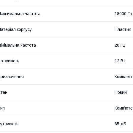
аксимальна частота
18000 Гц
атеріал корпусу
Пластик
інімальна частота
20 Гц
отужність
12 Вт
ризначення
Комплект
Стан
Новий
ип
Комп'юте
утливість
65 дБ