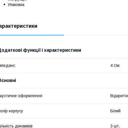
Упаковка
арактеристики
Додаткові функції і характеристики
мпеданс
4 Ом
Основні
кустичне оформлення
Відкрито
олір корпусу
Білий
ількість динаміків
3 шт.