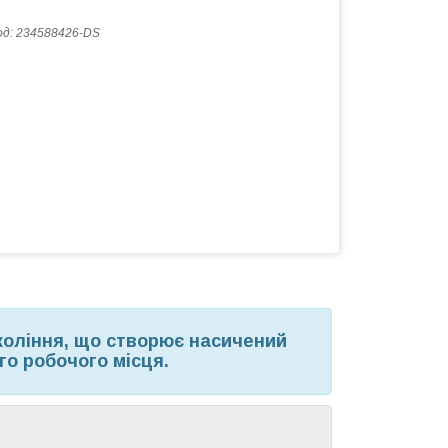
од:
234588426-DS
коління, що створює насичений
го робочого місця.