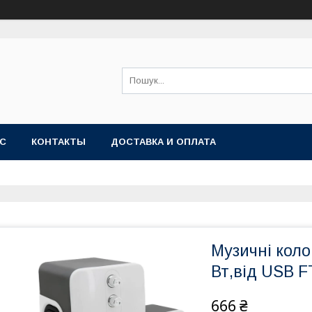
АС
КОНТАКТЫ
ДОСТАВКА И ОПЛАТА
Музичні коло
Вт,від USB F
666 ₴