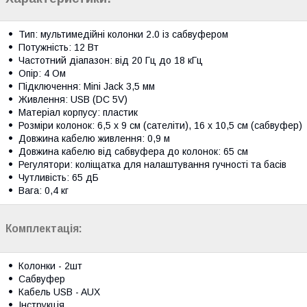
Тип: мультимедійні колонки 2.0 із сабвуфером
Потужність: 12 Вт
Частотний діапазон: від 20 Гц до 18 кГц
Опір: 4 Ом
Підключення: Mini Jack 3,5 мм
Живлення: USB (DC 5V)
Матеріал корпусу: пластик
Розміри колонок: 6,5 х 9 см (сателіти), 16 х 10,5 см (сабвуфер)
Довжина кабелю живлення: 0,9 м
Довжина кабелю від сабвуфера до колонок: 65 см
Регулятори: коліщатка для налаштування гучності та басів
Чутливість: 65 дБ
Вага: 0,4 кг
Комплектація:
Колонки - 2шт
Сабвуфер
Кабель USB - AUX
Інструкція