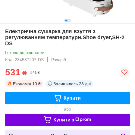
Електрична сушарка для взуття з
регулюванням температури,Shoe dryer,SH-2
DS
Готово до відправки
Код: 234587207-DS
Роздріб
531
₴
541 ₴
Економія
10 ₴
Залишилось
23 дні
Купити
або
Купити з