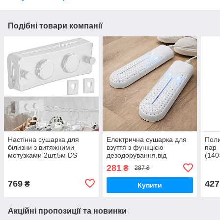
Подібні товари компанії
Настінна сушарка для
Електрична сушарка для
Поли
білизни з витяжними
взуття з функцією
пар
мотузками 2шт,5м DS
дезодорування,від
(140
мережі,таймер DS
Shoe
281
₴
287 ₴
769
427
₴
Купити
Акційні пропозиції та новинки