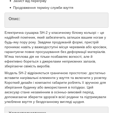
Захист від перегріву
Продовження терміну служби взуття
Опис:
Електрична сушарка SH-2 у класичному білому кольорі – це
надійний помічник, який забезпечить затишок вашим ногам у
будь-яку пору року. Завдяки продуманій формі, пристрій
проникає навіть у важкодоступні місця черевиків або кросівок,
гарантуючи повне просушування без деформації матеріалів.
М'яка теплова дія не тільки позбавляє вогкості, але й
ефективно бореться з джерелами неприємних запахів,
зберігаючи свіжість виробів.
Модель SH-2 відрізняється граничною простотою: достатньо
вставити нагрівальні елементи у взуття та включити у розетку.
Короткий дизайн і компактні габарити роблять її зручною для
зберігання будинку або використання в поїздках. Цей
аксесуар стане незамінним в осінньо-зимовий період,
допомагаючи зберегти здоров'я всієї родини та підтримувати
улюблене взуття у бездоганному вигляді щодня.