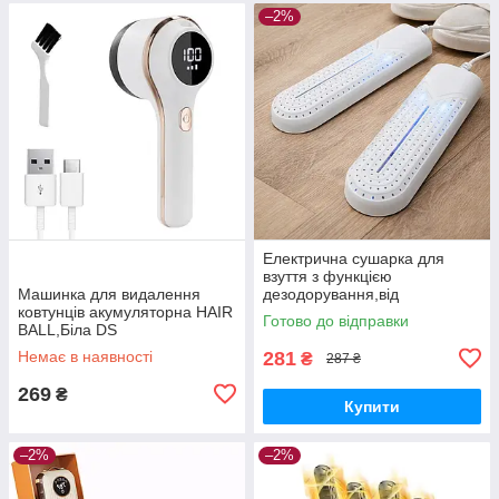
–2%
Електрична сушарка для
взуття з функцією
Машинка для видалення
дезодорування,від
ковтунців акумуляторна HAIR
мережі,таймер DS
Готово до відправки
BALL,Біла DS
Немає в наявності
281
₴
287 ₴
269
₴
Купити
–2%
–2%