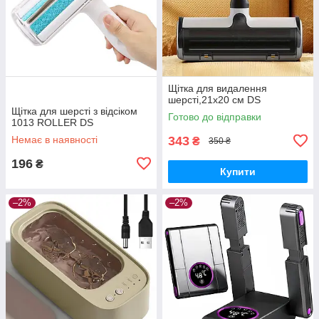
Щітка для видалення
шерсті,21х20 см DS
Щітка для шерсті з відсіком
Готово до відправки
1013 ROLLER DS
Немає в наявності
343
₴
350 ₴
196
₴
Купити
–2%
–2%