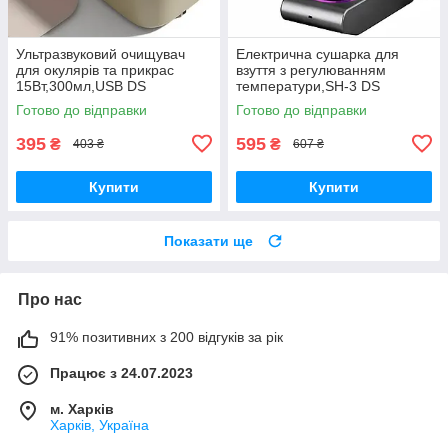
Ультразвуковий очищувач
Електрична сушарка для
для окулярів та прикрас
взуття з регулюванням
15Вт,300мл,USB DS
температури,SH-3 DS
Готово до відправки
Готово до відправки
395
595
₴
₴
403 ₴
607 ₴
Купити
Купити
Показати ще
Про нас
91% позитивних з 200 відгуків за рік
Працює з 24.07.2023
м. Харків
Харків, Україна