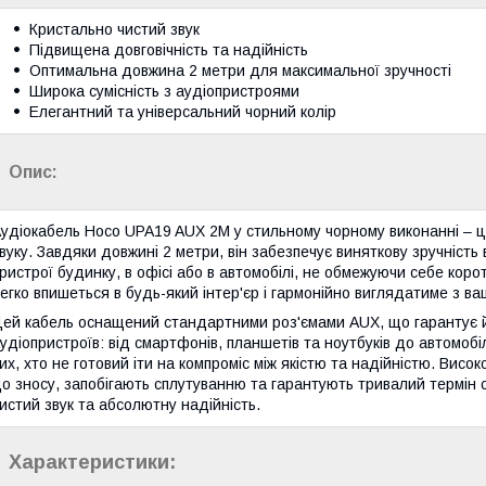
Кристально чистий звук
Підвищена довговічність та надійність
Оптимальна довжина 2 метри для максимальної зручності
Широка сумісність з аудіопристроями
Елегантний та універсальний чорний колір
Опис:
удіокабель Hoco UPA19 AUX 2M у стильному чорному виконанні – ц
вуку. Завдяки довжині 2 метри, він забезпечує виняткову зручніст
ристрої будинку, в офісі або в автомобілі, не обмежуючи себе кор
егко впишеться в будь-який інтер'єр і гармонійно виглядатиме з в
ей кабель оснащений стандартними роз'ємами AUX, що гарантує йо
удіопристроїв: від смартфонів, планшетів та ноутбуків до автомо
их, хто не готовий іти на компроміс між якістю та надійністю. Висок
о зносу, запобігають сплутуванню та гарантують тривалий термін
истий звук та абсолютну надійність.
Характеристики: