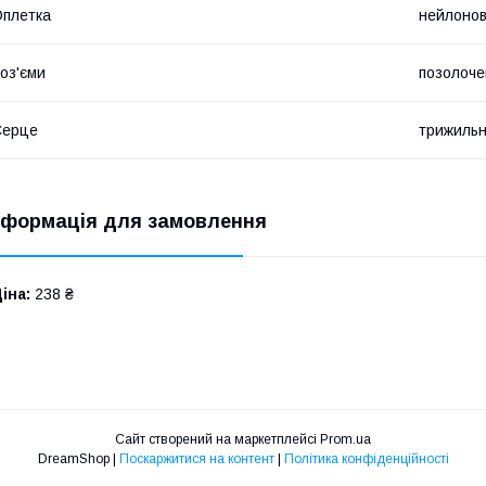
плетка
нейлоно
оз'єми
позолоче
Серце
трижильни
нформація для замовлення
іна:
238 ₴
Сайт створений на маркетплейсі
Prom.ua
DreamShop |
Поскаржитися на контент
|
Політика конфіденційності