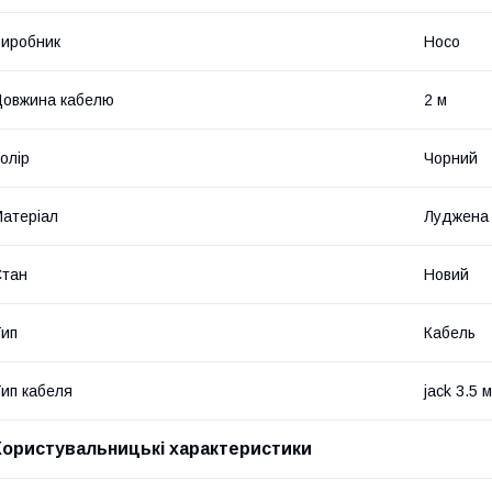
иробник
Hoco
овжина кабелю
2 м
олір
Чорний
атеріал
Луджена 
Стан
Новий
ип
Кабель
ип кабеля
jack 3.5 м
Користувальницькі характеристики