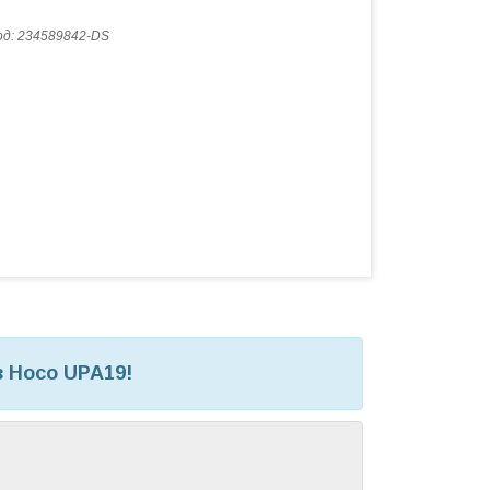
од:
234589842-DS
 Hoco UPA19!