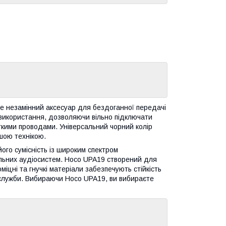
е незамінний аксесуар для бездоганної передачі
ь використання, дозволяючи вільно підключати
откими проводами. Універсальний чорний колір
ашою технікою.
го сумісність із широким спектром
більних аудіосистем. Hoco UPA19 створений для
оміцні та гнучкі матеріали забезпечують стійкість
 служби. Вибираючи Hoco UPA19, ви вибираєте