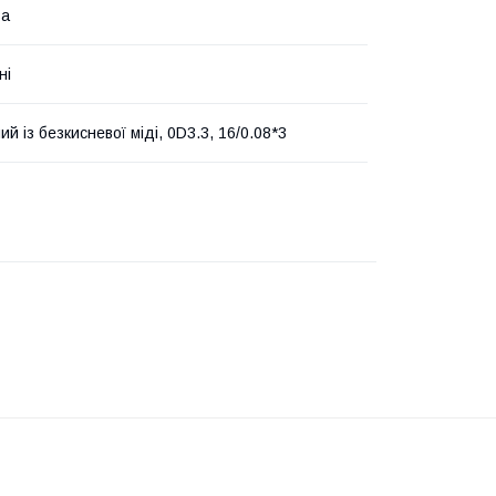
ва
ні
й із безкисневої міді, 0D3.3, 16/0.08*3