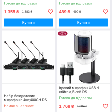
DS
Готово до відправки
Готово до відправки
1 355
489
₴
₴
1 383 ₴
499 ₴
Купити
Купити
–2%
Ігровий мікрофон USB зі
стійкою,Білий DS
Набір бездротових
Готово до відправки
мікрофонів 4шт,400CH DS
Немає в наявності
1 768
₴
1 804 ₴