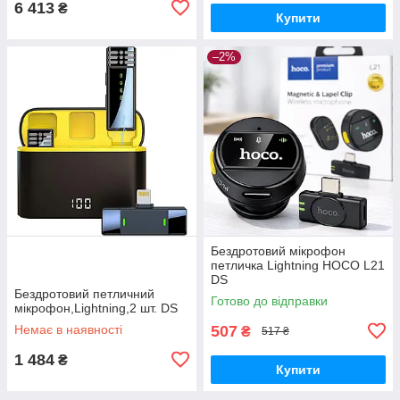
6 413
₴
Купити
–2%
Бездротовий мікрофон
петличка Lightning HOCO L21
DS
Бездротовий петличний
Готово до відправки
мікрофон,Lightning,2 шт. DS
Немає в наявності
507
₴
517 ₴
1 484
₴
Купити