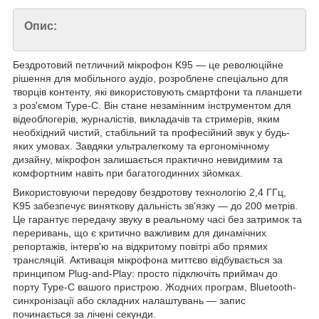
Опис:
Бездротовий петличний мікрофон K95 — це революційне
рішення для мобільного аудіо, розроблене спеціально для
творців контенту, які використовують смартфони та планшети
з роз'ємом Type-C. Він стане незамінним інструментом для
відеоблогерів, журналістів, викладачів та стримерів, яким
необхідний чистий, стабільний та професійний звук у будь-
яких умовах. Завдяки ультралегкому та ергономічному
дизайну, мікрофон залишається практично невидимим та
комфортним навіть при багатогодинних зйомках.
Використовуючи передову бездротову технологію 2,4 ГГц,
K95 забезпечує виняткову дальність зв'язку — до 200 метрів.
Це гарантує передачу звуку в реальному часі без затримок та
переривань, що є критично важливим для динамічних
репортажів, інтерв'ю на відкритому повітрі або прямих
трансляцій. Активація мікрофона миттєво відбувається за
принципом Plug-and-Play: просто підключіть приймач до
порту Type-C вашого пристрою. Жодних програм, Bluetooth-
синхронізації або складних налаштувань — запис
починається за лічені секунди.