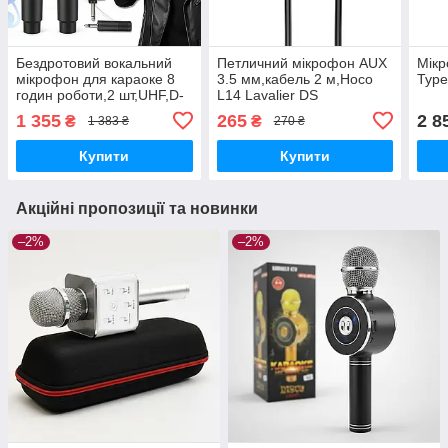
Бездротовий вокальний
Петличний мікрофон AUX
Мік
мікрофон для караоке 8
3.5 мм,кабель 2 м,Hoco
Type
годин роботи,2 шт,UHF,D-
L14 Lavalier DS
M12 DS
1 355
265
2 8
₴
₴
1 383 ₴
270 ₴
Купити
Купити
Акційні пропозиції та новинки
–2%
–2%