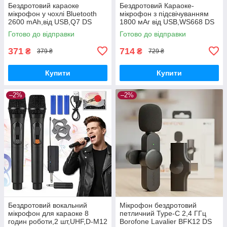
Бездротовий караоке
Бездротовий Караоке-
мікрофон у чохлі Bluetooth
мікрофон з підсвічуванням
2600 mAh,від USB,Q7 DS
1800 мАг від USB,WS668 DS
Готово до відправки
Готово до відправки
371
714
₴
₴
379 ₴
729 ₴
Купити
Купити
–2%
–2%
Бездротовий вокальний
Мікрофон бездротовий
мікрофон для караоке 8
петличний Type-C 2,4 ГГц
годин роботи,2 шт,UHF,D-M12
Borofone Lavalier BFK12 DS