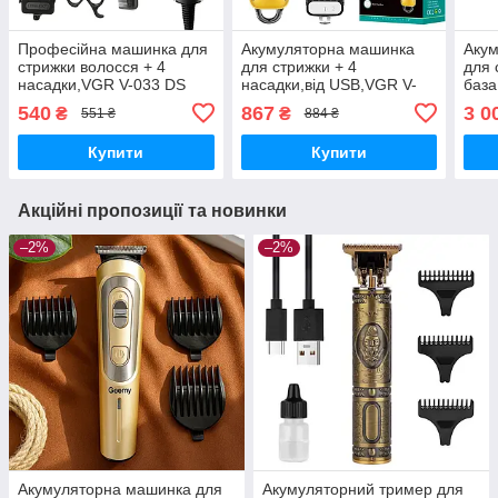
Професійна машинка для
Акумуляторна машинка
Аку
стрижки волосся + 4
для стрижки + 4
для 
насадки,VGR V-033 DS
насадки,від USB,VGR V-
база
268 DS
DS
540
867
3 0
₴
₴
551 ₴
884 ₴
Купити
Купити
Акційні пропозиції та новинки
–2%
–2%
Акумуляторна машинка для
Акумуляторний тример для