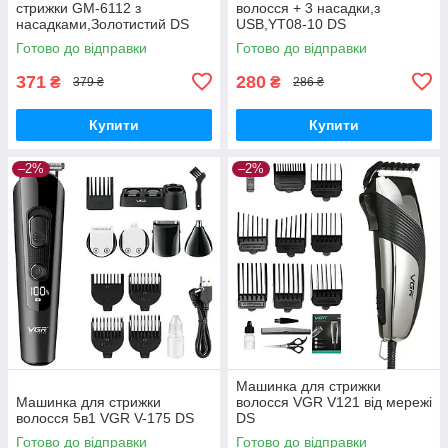
стрижки GM-6112 з
волосся + 3 насадки,з
насадками,Золотистий DS
USB,YT08-10 DS
Готово до відправки
Готово до відправки
371
280
₴
₴
379 ₴
286 ₴
Купити
Купити
–2%
–2%
Машинка для стрижки
Машинка для стрижки
волосся VGR V121 від мережі
волосся 5в1 VGR V-175 DS
DS
Готово до відправки
Готово до відправки