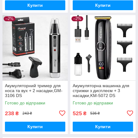
Купити
Купити
–2%
–2%
Акумуляторний тример для
Акумуляторна машинка для
носа та вух + 2 насадки,GM-
стрижки з дисплеєм + 3
3106 DS
насадки,KM-5072 DS
Готово до відправки
Готово до відправки
238
525
₴
₴
243 ₴
536 ₴
Купити
Купити