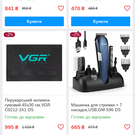
841
470
₴
₴
859 ₴
480 ₴
Купити
Купити
–2%
–2%
Перукарський килимок
гумовий,45х30 см,VGR
Машинка для стрижки + 7
C0212-1K1 DS
насадок,USB,GM-596 DS
Готово до відправки
Готово до відправки
995
665
₴
₴
1 016 ₴
679 ₴