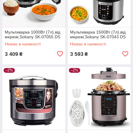
Мультиварка 1000Вт (7л),від
Мультиварка 1500Вт (7л),від
мережі,Sokany SK-07055 DS
мережі,Sokany SK-07043 DS
Немає в наявності
Немає в наявності
3 409
3 593
₴
₴
–2%
–2%