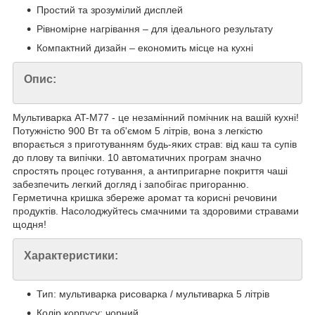
Простий та зрозумілий дисплей
Рівномірне нагрівання – для ідеального результату
Компактний дизайн – економить місце на кухні
Опис:
Мультиварка AT-M77 - це незамінний помічник на вашій кухні!
Потужністю 900 Вт та об'ємом 5 літрів, вона з легкістю
впорається з приготуванням будь-яких страв: від каш та супів
до плову та випічки. 10 автоматичних програм значно
спростять процес готування, а антипригарне покриття чаші
забезпечить легкий догляд і запобігає пригоранню.
Герметична кришка збереже аромат та корисні речовини
продуктів. Насолоджуйтесь смачними та здоровими стравами
щодня!
Характеристики:
Тип: мультиварка рисоварка / мультиварка 5 літрів
Колір корпусу: чорний