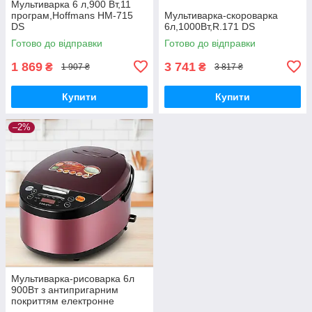
Мультиварка 6 л,900 Вт,11
програм,Hoffmans HM-715
Мультиварка-скороварка
DS
6л,1000Вт,R.171 DS
Готово до відправки
Готово до відправки
1 869
3 741
₴
₴
1 907 ₴
3 817 ₴
Купити
Купити
–2%
Мультиварка-рисоварка 6л
900Вт з антипригарним
покриттям електронне
управління SK-07078 DS