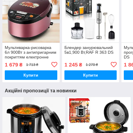
Мультиварка-рисоварка
Блендер занурювальний
Муль
6л 900Вт з антипригарним
5в1,900 Вт,RAF R 363 DS
прог
покриттям електронне
DS
управління SK-07078 DS
1 679
1 245
1 8
₴
₴
1 713 ₴
1 270 ₴
Купити
Купити
Акційні пропозиції та новинки