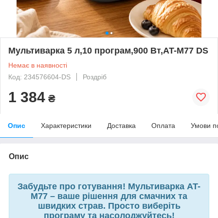
Мультиварка 5 л,10 програм,900 Вт,AT-M77 DS
Немає в наявності
Код: 234576604-DS
Роздріб
1 384
₴
Опис
Характеристики
Доставка
Оплата
Умови п
Опис
Забудьте про готування! Мультиварка AT-
M77 – ваше рішення для смачних та
швидких страв. Просто виберіть
програму та насолоджуйтесь!